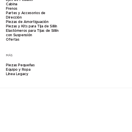
Cabina
Frenos
Partes y Accesorios de
Bicicleta eléctrica
Dirección
Piezas de Amortiguación
Piezas y Kits para Tija de Sillín
Elastómeros para Tijas de Sillín
Bielas
con Suspensión
Ofertas
Cabina
MÁS
Piezas Pequeñas
Certificado de Segunda Mano
Equipo y Ropa
Línea Legacy
Chroma Studio
Ciclismo de aventura
Ciclismo de Carretera