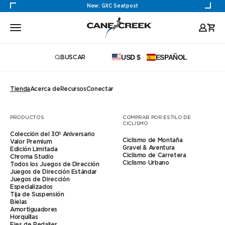
Saltar al contenido
New: GXC Seatpost
Cane Creek Cycling Components
Abrir menú de navegación
Carri
USD $
ESPAÑOL
BUSCAR
Abrir búsqueda
Tienda
Acerca de
Recursos
Conectar
Todas las
colecciones
PRODUCTOS
COMPRAR POR ESTILO DE
CICLISMO
Colección del 30º Aniversario
Ciclismo de Montaña
Valor Premium
Gravel & Aventura
Edición Limitada
Ciclismo de Carretera
Chroma Studio
110
Ciclismo Urbano
Todos los Juegos de Dirección
Juegos de Dirección Estándar
Juegos de Dirección
Especializados
30.º Aniversario
Tija de Suspensión
Bielas
Amortiguadores
Horquillas
Amortiguadores
Ejes de Pedalier